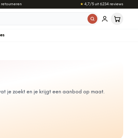
 retourneren
★
4,7
/5 uit
6.234
reviews
les
t je zoekt en je krijgt een aanbod op maat.