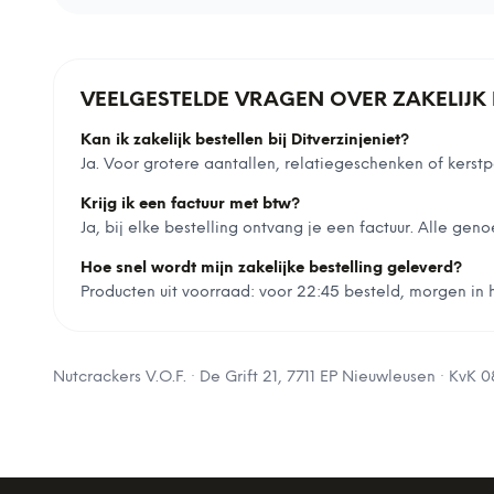
VEELGESTELDE VRAGEN OVER ZAKELIJK 
Kan ik zakelijk bestellen bij Ditverzinjeniet?
Ja. Voor grotere aantallen, relatiegeschenken of ker
Krijg ik een factuur met btw?
Ja, bij elke bestelling ontvang je een factuur. Alle geno
Hoe snel wordt mijn zakelijke bestelling geleverd?
Producten uit voorraad: voor 22:45 besteld, morgen in hu
Nutcrackers V.O.F.
·
De Grift 21, 7711 EP Nieuwleusen
· KvK
0