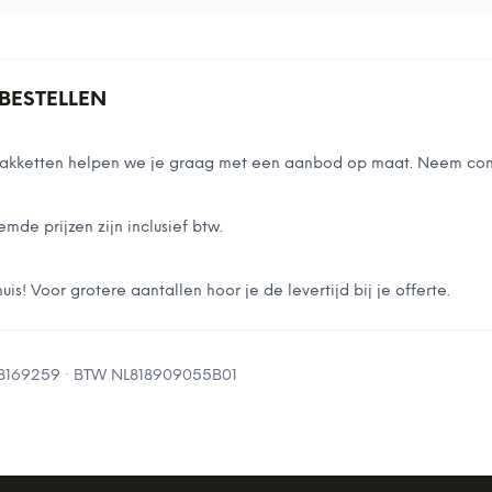
BESTELLEN
stpakketten helpen we je graag met een aanbod op maat. Neem con
emde prijzen zijn inclusief btw.
is! Voor grotere aantallen hoor je de levertijd bij je offerte.
8169259
· BTW
NL818909055B01