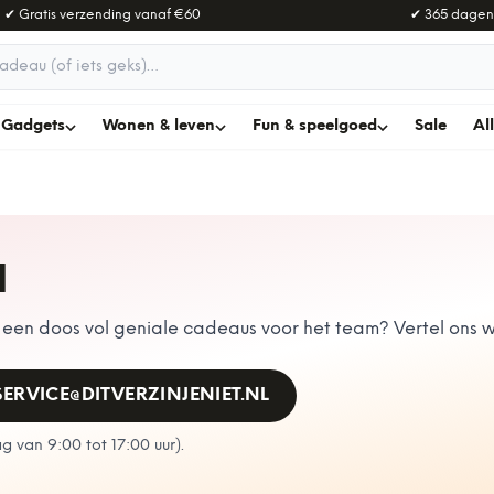
✔ Gratis verzending vanaf
€60
✔ 365 dagen
adeau
Gadgets
Wonen & leven
Fun & speelgoed
Sale
Al
N
en doos vol geniale cadeaus voor het team? Vertel ons wa
SERVICE@DITVERZINJENIET.NL
 van 9:00 tot 17:00 uur
).