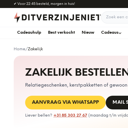
Naar hoofdinhoud
✔
Voor 22:45 besteld, morgen in huis!
Zoek een c
Cadeauhulp
Best verkocht
Nieuw
Cadeaus
Home
/
Zakelijk
ZAKELIJK BESTELLE
Relatiegeschenken, kerstpakketten of gewoon e
AANVRAAG VIA WHATSAPP
MAIL
Liever bellen?
+31 85 303 27 67
(
maandag t/m vrijdag