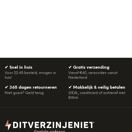
✔
Snel in huis
✔
Gratis verzending
Voor 22:45 besteld, morgen in
Vanaf €60, verzonden vanuit
huis!
Nederland
✔
365 dagen retourneren
✔
Makkelijk & veilig betalen
Niet goed? Geld terug.
iDEAL, creditcard of achteraf met
Billink