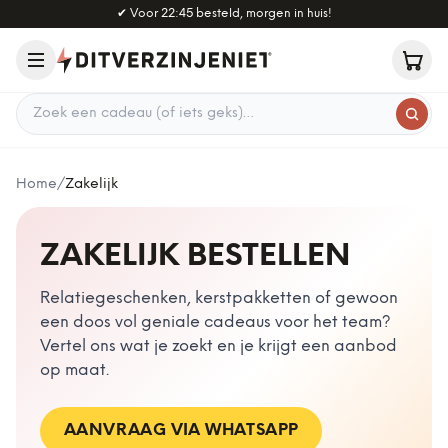
Naar hoofdinhoud
✔
Voor 22:45 besteld, morgen in huis!
Zoek een cadeau
Home
/
Zakelijk
ZAKELIJK BESTELLEN
Relatiegeschenken, kerstpakketten of gewoon
een doos vol geniale cadeaus voor het team?
Vertel ons wat je zoekt en je krijgt een aanbod
op maat.
AANVRAAG VIA WHATSAPP