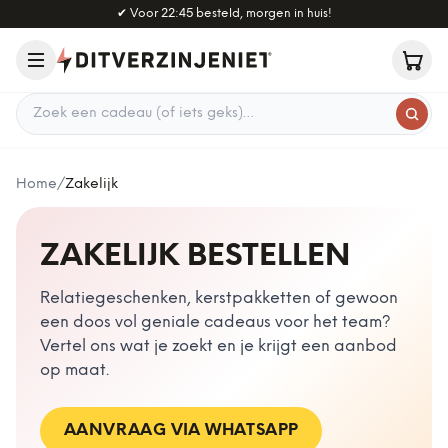
Naar hoofdinhoud
✔
Voor 22:45 besteld, morgen in huis!
Zoek een cadeau
Home
/
Zakelijk
ZAKELIJK BESTELLEN
Relatiegeschenken, kerstpakketten of gewoon
een doos vol geniale cadeaus voor het team?
Vertel ons wat je zoekt en je krijgt een aanbod
op maat.
AANVRAAG VIA WHATSAPP