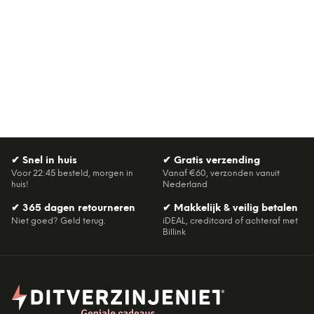
✔
Snel in huis
✔
Gratis verzending
Voor 22:45 besteld, morgen in
Vanaf €60, verzonden vanuit
huis!
Nederland
✔
365 dagen retourneren
✔
Makkelijk & veilig betalen
Niet goed? Geld terug.
iDEAL, creditcard of achteraf met
Billink