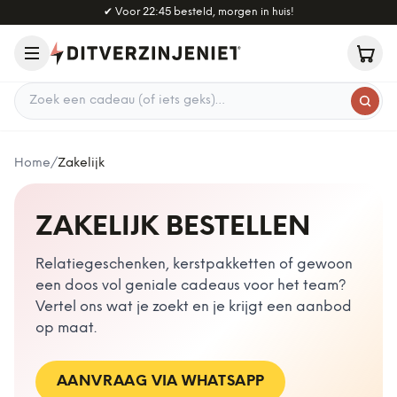
Naar hoofdinhoud
✔
Voor 22:45 besteld, morgen in huis!
Zoek een cadeau
Home
/
Zakelijk
ZAKELIJK BESTELLEN
Relatiegeschenken, kerstpakketten of gewoon
een doos vol geniale cadeaus voor het team?
Vertel ons wat je zoekt en je krijgt een aanbod
op maat.
AANVRAAG VIA WHATSAPP