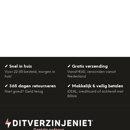
✔
Snel in huis
✔
Gratis verzending
Voor 22:45 besteld, morgen in
Vanaf €60, verzonden vanuit
huis!
Nederland
✔
365 dagen retourneren
✔
Makkelijk & veilig betalen
Niet goed? Geld terug.
iDEAL, creditcard of achteraf met
Billink