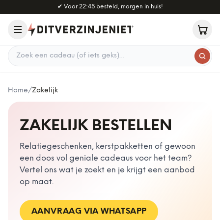
Naar hoofdinhoud
✔
Voor 22:45 besteld, morgen in huis!
Zoek een cadeau
Home
/
Zakelijk
ZAKELIJK BESTELLEN
Relatiegeschenken, kerstpakketten of gewoon
een doos vol geniale cadeaus voor het team?
Vertel ons wat je zoekt en je krijgt een aanbod
op maat.
AANVRAAG VIA WHATSAPP